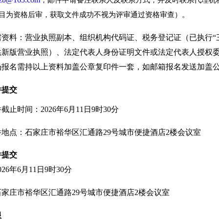
，邮件中请备注联系人及联系方式，并及时联系代理机
目为资格后审，获取文件成功不视为评审通过资格审查）。
资料：营业执照副本、组织机构代码证、税务登记证（已执行“
供新版营业执照）、法定代表人身份证明文件或法定代表人授权
场报名需持以上资料加盖公章复印件一套，如邮箱报名发送加盖
件提交
截止时间：202
6
年
6
月
11
日
9
时
30
分
件
地点：
石家庄市裕华区汇通路29号城市便捷酒店2楼会议室
件提交
02
6
年
6
月
11
日
9
时
30
分
石家庄市裕华区汇通路29号城市便捷酒店2楼会议室
限