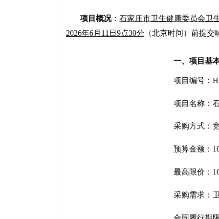
项目概况
：
石家庄市卫生健康委员会卫
202
6
年
6
月
11
日
9
点30分
（北京
时间）前提交
一、项目基
项目编号：
H
项目名称：
采购方式：
预算金额：
1
最高限价：
1
采购
需求
：
合同履行期