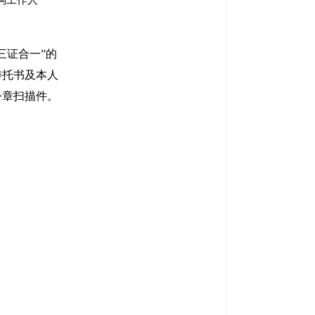
构工作人
三证合一”的
委托书及本人
公章扫描件。