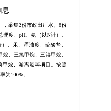
信息
，采集2份市政出厂水、8份
硬度、pH、氨（以N计）、
价）、汞、浑浊度、硫酸盐、
甲烷、三氯甲烷、三溴甲烷、
溴甲烷、游离氯等项目。按照
率为100%。