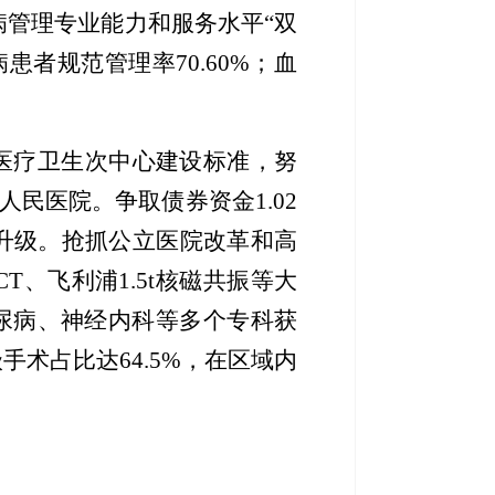
病管理专业能力和服务水平“双
病患者规范管理率70.60%；血
医疗
卫生
次中心
建设
标准，
努
人民医院。
争取
债券
资金
1.02
升级
。抢抓
公立医院改革和高
旋CT、飞利浦1.5t核磁共振等大
尿病
、神经内科
等
多个
专科获
级手术占比达
64.5%，
在
区域
内