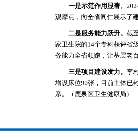
一是示范作用显著
。
2
观摩点，向全省同仁展示了建
二是服务能力跃升。
截
家卫生院的14个专科获评省
务能力全省领跑，让基层老
三是
项目建设发力
。
李
增设床位90张
，目前主体已
系。（鹿泉区卫生健康局）