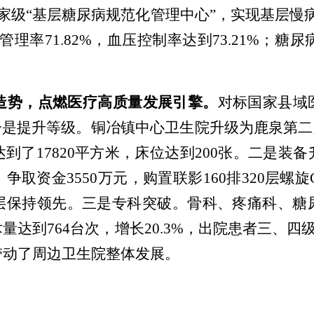
家级“基层糖尿病规范化管理中心”，实现基层慢
率71.82%，血压控制率达到73.21%；糖尿
造势
，
点燃医疗高质量发展
引擎
。
对标
国家
县域
一是提升等级。
铜冶镇中心卫生院
升级为鹿泉第二
达到了
17820平方米，床位达到200张
。二是装备
，争取资金
3550万元，购置联影160排320层螺
层
保持领先
。
三是
专科突破
。
骨科、疼痛科
、
糖
术量
达到
764
台次，
增长
20.3
%
，
出院患者
三、四
带动了
周边
卫生院
整体
发展。