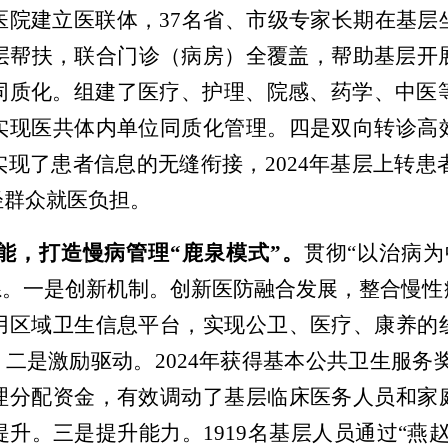
医院建立医联体，
37名
省、市级专家长期在基层
层帮扶，
联合门诊（病房）全覆盖，
帮助基层开
同质化。组建了医疗、护理、院感、药学、中医
实现医共体内单位同质化管理。四是
双向转诊高
实现了患者信息的无缝衔接，
2024年基层上转患
轻群众就医负担
。
能
，打造慢病管理
“鹿泉模式”
。
贯彻
“以治病
系
。
一是
创新机制
。创新医防融合发展，
整合慢性
用区域卫生信息平台，实现公卫、医疗、康养的
。
二是激励驱动。
2024年获得基本公共卫生服务奖
理分配资金，有效调动了基层临床医务人员和家
提升。
三是
提升能力。
1919名
基层人员
通过
“燕