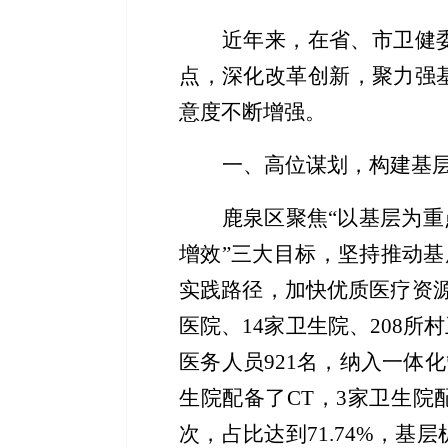
近年来，在省
、
市卫健
点，深化改革创新，聚力强
意度不断增强。
一、高位谋划，构建基
鹿泉区
聚焦
“以基层为重
增效”三大目标，
坚持
推动基
实践路径
，
加快优质医疗资
医院、14家卫生院、208所
医务人员921名
，
纳入一体化
生院配备
了
CT，3家
卫生院
次，
占比
达到
71.74%，
基层