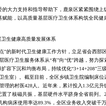
委的大力支持和指导帮助下，鹿泉区紧紧围绕上
基赋能，以高质量基层医疗卫生体系构筑全民健
层卫生健康高质量发展体系
点
”的
新时代卫生健康工作
方针
，立足省会西部
层医疗卫生服务体系从
“
有
”
向
“
优
”
跨越
，努力
探
源扩容下沉和均衡布局
，持续优化
“3+14+208”
村卫生室）
。截至目前，全区乡镇卫生院
编制床位
管理的村医
428人。近年来，累计投入1.3亿
元
升
配置
了
核磁共振，基层硬件水平跻身全省前列。
机构
病床使用率达
89.3%
，全区业务收入突破千