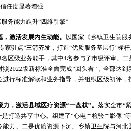
的信任度显著增强。
层服务能力跃升
“四维引擎”
筑基，激活发展内生动能
。
以国家
《乡镇卫生院服
专家驻点
”
三箭齐发，打造
“优质服务基层行”标
8名区级业务能手，其中4名参与了市级评审
。二
对照
202
2
版
新标准全面完成
“回头看”
，
全部
达到
位
进行
标准
解读和
业务
指导，
并
组织
区
级初评，
聚力，激活
县
域医疗资源
“一盘棋”
。
落实
全市
“
一是打造共享中心。组建了
“心电”“检验”“影像”
务能力。二是
优质资源下沉。乡镇卫生院与河北