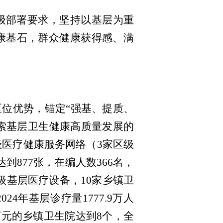
级部署要求，坚持以基层为重
康基石，群众健康获得感、满
区位优势，锚定
“强基、提质、
索基层卫生健康高质量发展的
三级医疗
健康服务
网络（
3家区级
达到
877张，
在
编人数
366名，
级
基层
医疗设备，
10家
乡镇
卫
2024年基层诊疗量1777.9万人
万元的乡镇卫生院达到
8个，全