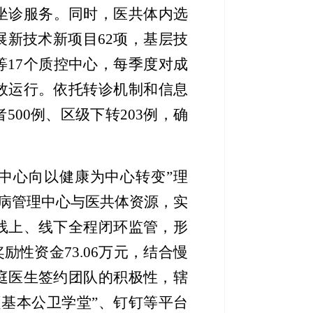
坐诊服务。同时，医共体内选
展新技术新项目
62项，基层技
等
17个质控中心，每季度对成
效运行
。依托转诊机制和信息
者
500
例、区级下转
203
例，确
为中心向以健康为中心转变”理
病管理中心与医共体资源，
实
线上、线下全程闭环监管，
形
励性资金73.06万元，结合慢
庭医生签约团队的积极性，辖
赵基本公卫学堂”、钉钉等平台