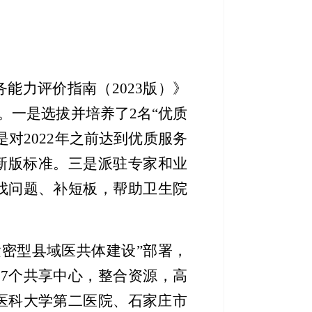
务能力评价指南（
2023版）》
杆。一是
选拔并培养了
2名
“优质
是对
2022年之前达到
优质服务
新版标准
。
三
是派驻
专家
和业
找问题、补短板，
帮助
卫生院
紧密型
县域
医共体建设
”部署，
等
7个
共享中心，
整合资源，高
医科大学第二医院、石家庄市