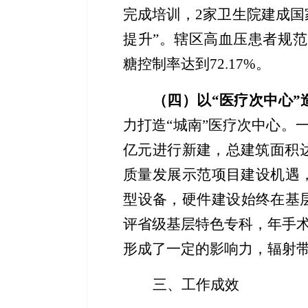
完成
培训，
2家卫生院建成国
提升”。辖区高血压患者规范管理
糖控制率达到72.17%。
（四）以
“
医疗
次中心
”
力打造
“城南”医疗次中心。
亿元
进行
新建
，总建筑面积
质量发展示范项目建设机遇
型设备
，硬件建设始终在基
评省级
基层
特色专科，年手
形成了一定的
影响
力
，
辐射
三、
工作成效