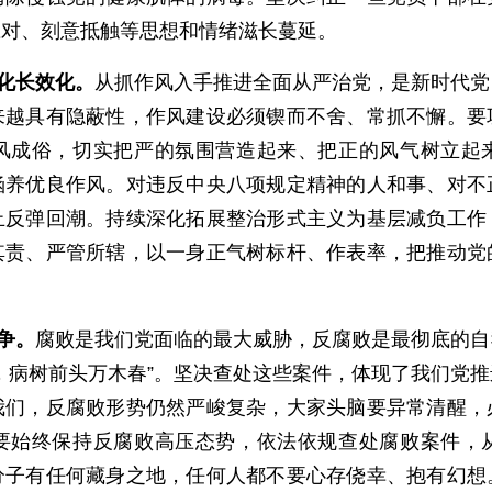
应对、刻意抵触等思想和情绪滋长蔓延。
化长效化。
从抓作风入手推进全面从严治党，是新时代党
来越具有隐蔽性，作风建设必须锲而不舍、常抓不懈。要
风成俗，切实把严的氛围营造起来、把正的风气树立起
涵养优良作风。对违反中央八项规定精神的人和事、对不
止反弹回潮。持续深化拓展整治形式主义为基层减负工作
其责、严管所辖，以一身正气树标杆、作表率，把推动党
争。
腐败是我们党面临的最大威胁，反腐败是最彻底的自
，病树前头万木春”。坚决查处这些案件，体现了我们党
我们，反腐败形势仍然严峻复杂，大家头脑要异常清醒，
要始终保持反腐败高压态势，依法依规查处腐败案件，
分子有任何藏身之地，任何人都不要心存侥幸、抱有幻想